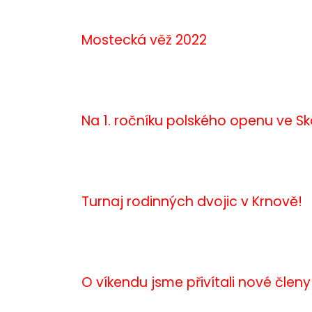
Mostecká věž 2022
Na 1. ročníku polského openu ve S
Turnaj rodinných dvojic v Krnově!
O víkendu jsme přivítali nové člen