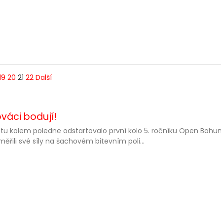
19
20
21
22
Další
ováci bodují!
tu kolem poledne odstartovalo první kolo 5. ročníku Open Bohumí
změřili své síly na šachovém bitevním poli...