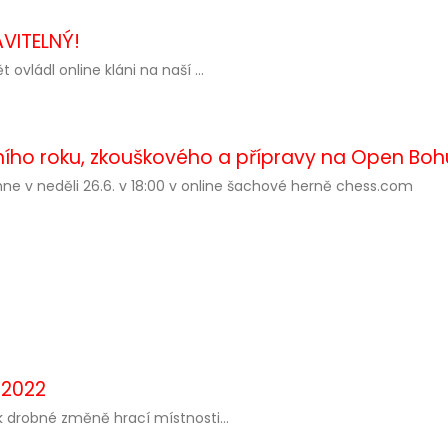
AVITELNÝ!
t ovládl online kláni na naší ...
lního roku, zkouškového a přípravy na Open Bo
ne v neděli 26.6. v 18:00 v online šachové herně chess.com
 2022
k drobné změně hrací místnosti...