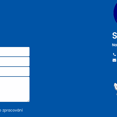
S
Na
 o zpracování