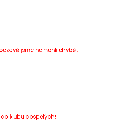
koczově jsme nemohli chybět!
y do klubu dospělých!