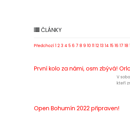
ČLÁNKY
Předchozí
1
2
3
4
5
6
7
8
9
10
11
12
13
14
15
16
17
18
První kolo za námi, osm zbývá! Orl
V sobo
kteří 
Open Bohumín 2022 připraven!