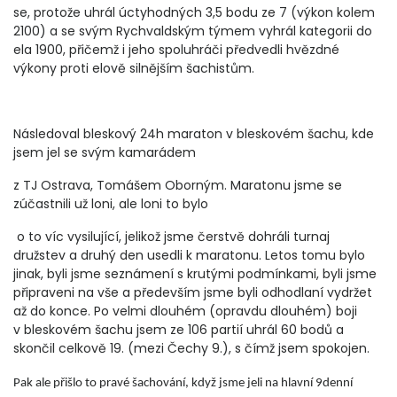
se, protože uhrál úctyhodných 3,5 bodu ze 7 (výkon kolem
2100) a se svým Rychvaldským týmem vyhrál kategorii do
ela 1900, přičemž i jeho spoluhráči předvedli hvězdné
výkony proti elově silnějším šachistům.
Následoval bleskový 24h maraton v bleskovém šachu, kde
jsem jel se svým kamarádem
z TJ Ostrava, Tomášem Oborným. Maratonu jsme se
zúčastnili už loni, ale loni to bylo
o to víc vysilující, jelikož jsme čerstvě dohráli turnaj
družstev a druhý den usedli k maratonu. Letos tomu bylo
jinak, byli jsme seznámení s krutými podmínkami, byli jsme
připraveni na vše a především jsme byli odhodlaní vydržet
až do konce. Po velmi dlouhém (opravdu dlouhém) boji
v bleskovém šachu jsem ze 106 partií uhrál 60 bodů a
skončil celkově 19. (mezi Čechy 9.), s čímž jsem spokojen.
Pak ale přišlo to pravé šachování, když jsme jeli na hlavní 9denní