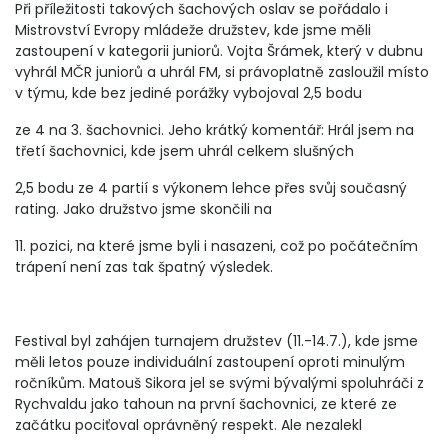
Při příležitosti takových šachových oslav se pořádalo i
Mistrovství Evropy mládeže družstev, kde jsme měli
zastoupení v kategorii juniorů. Vojta Šrámek, který v dubnu
vyhrál MČR juniorů a uhrál FM, si právoplatně zasloužil místo
v týmu, kde bez jediné porážky vybojoval 2,5 bodu
ze 4 na 3. šachovnici. Jeho krátký komentář: Hrál jsem na
třetí šachovnici, kde jsem uhrál celkem slušných
2,5 bodu ze 4 partií s výkonem lehce přes svůj současný
rating. Jako družstvo jsme skončili na
11. pozici, na které jsme byli i nasazeni, což po počátečním
trápení není zas tak špatný výsledek.
Festival byl zahájen turnajem družstev (11.-14.7.), kde jsme
měli letos pouze individuální zastoupení oproti minulým
ročníkům. Matouš Sikora jel se svými bývalými spoluhráči z
Rychvaldu jako tahoun na první šachovnici, ze které ze
začátku pociťoval oprávněný respekt. Ale nezalekl