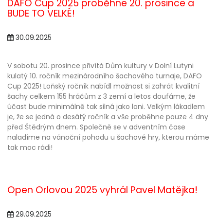
DAFO Cup 2025 proběhne 20. prosince a
BUDE TO VELKÉ!
30.09.2025
V sobotu 20. prosince přivítá Dům kultury v Dolní Lutyni
kulatý 10. ročník mezinárodního šachového turnaje, DAFO
Cup 2025! Loňský ročník nabídl možnost si zahrát kvalitní
šachy celkem 155 hráčům z 3 zemí a letos doufáme, že
účast bude minimálně tak silná jako loni. Velkým lákadlem
je, že se jedná o desátý ročník a vše proběhne pouze 4 dny
před Štědrým dnem. Společně se v adventním čase
naladíme na vánoční pohodu u šachové hry, kterou máme
tak moc rádi!
Open Orlovou 2025 vyhrál Pavel Matějka!
29.09.2025