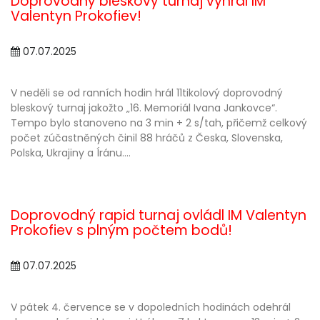
Doprovodný bleskový turnaj vyhrál IM
Valentyn Prokofiev!
07.07.2025
V neděli se od ranních hodin hrál 11tikolový doprovodný
bleskový turnaj jakožto „16. Memoriál Ivana Jankovce“.
Tempo bylo stanoveno na 3 min + 2 s/tah, přičemž celkový
počet zúčastněných činil 88 hráčů z Česka, Slovenska,
Polska, Ukrajiny a Íránu....
Doprovodný rapid turnaj ovládl IM Valentyn
Prokofiev s plným počtem bodů!
07.07.2025
V pátek 4. července se v dopoledních hodinách odehrál