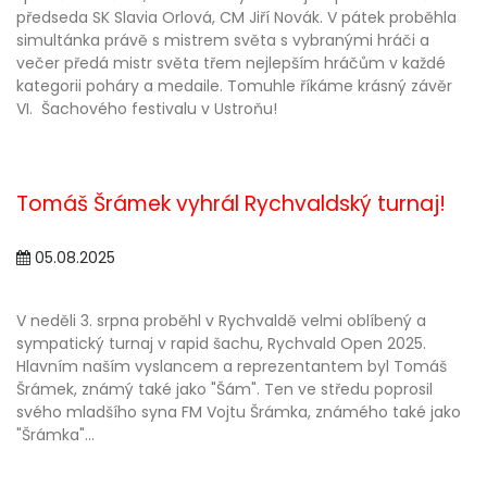
předseda SK Slavia Orlová, CM Jiří Novák. V pátek proběhla
simultánka právě s mistrem světa s vybranými hráči a
večer předá mistr světa třem nejlepším hráčům v každé
kategorii poháry a medaile. Tomuhle říkáme krásný závěr
VI. Šachového festivalu v Ustroňu!
Tomáš Šrámek vyhrál Rychvaldský turnaj!
05.08.2025
V neděli 3. srpna proběhl v Rychvaldě velmi oblíbený a
sympatický turnaj v rapid šachu, Rychvald Open 2025.
Hlavním naším vyslancem a reprezentantem byl Tomáš
Šrámek, známý také jako "Šám". Ten ve středu poprosil
svého mladšího syna FM Vojtu Šrámka, známého také jako
"Šrámka"...