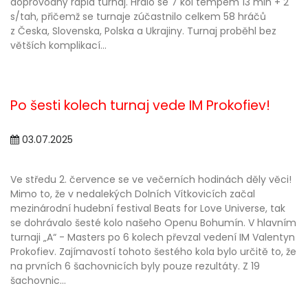
doprovodný rapid turnaj. Hrálo se 7 kol tempem 13 min + 2
s/tah, přičemž se turnaje zúčastnilo celkem 58 hráčů
z Česka, Slovenska, Polska a Ukrajiny. Turnaj proběhl bez
větších komplikací...
Po šesti kolech turnaj vede IM Prokofiev!
03.07.2025
Ve středu 2. července se ve večerních hodinách děly věci!
Mimo to, že v nedalekých Dolních Vítkovicích začal
mezinárodní hudební festival Beats for Love Universe, tak
se dohrávalo šesté kolo našeho Openu Bohumín. V hlavním
turnaji „A“ - Masters po 6 kolech převzal vedení IM Valentyn
Prokofiev. Zajímavostí tohoto šestého kola bylo určitě to, že
na prvních 6 šachovnicích byly pouze rezultáty. Z 19
šachovnic...