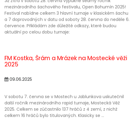
Již zítra v sobotu 28. června vypukne sedmý ročník
mezinárodního šachového festivalu, Open Bohumín 2025!
Festival nabídne celkem 3 hlavní turnaje v klasickém šachu
a 7 doprovodných v datu od soboty 28. června do neděle 6.
července. Přikládám zde důležité odkazy, které budou
aktuální po celou dobu turnaje:
FM Kostka, Šrám a Mrázek na Mostecké věži
2025
09.06.2025
V sobotu 7. června se v Mostech u Jablunkova uskutečnil
další ročník mezinárodního rapid turnaje, Mostecká Věž
2025. Celkem se zúčastnilo 137 hráčů z 4 zemí, z nichž
celkem 16 hráčů bylo titulovaných. Klasicky se ...