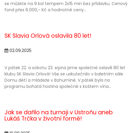
se můžete na 9 kol tempem 2x15 min bez přídavku. Cenový
fond přes 6.000,- Kč a hodnotné ceny...
SK Slavia Orlová oslavila 80 let!
02.09.2025
V pátek 22. a sobotu 23. srpna jsme společně oslavili 80 let
klubu SK Slavia Orlová! Vše se uskutečnilo v baletním sále
Domu dětí a mládeže v Bohumíně. V pátek byla na
programu bohatá hostina společně s koštem vína...
Jak se dařilo na turnaji v Ustroňu aneb
Lukáš Trčka v životní formě!