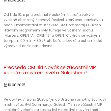
10.08.2025
Od 1. do 10. srpna probíhal v polském Ustroňu velký a
kvalitně obsazený šachový festival, který svou návštěvou
poctil i momentální mistr světa GM Dommaraju Gukesh.
Hlavním programem byly turnaje ve vážném šachu:
Masters, OPEN "A", OPEN "B" a OPEN "C". Hrály se vážným
tempem 90 min + 30 s/tah. Naše orlovská a bohumínská
výprava si dařila následovně.
Předseda CM Jiří Novák se zúčastnil VIP
večeře s mistrem světa Gukeshem!
10.08.2025
Ve čtvrtek 7. srpna 2025 přijel do Ustroně samotný šachový
mistr světa, GM Dommaraju Gukesh. Ten se zúčastnil VIP
společné večeře, na kterou byl mimo jiné pozván i náš