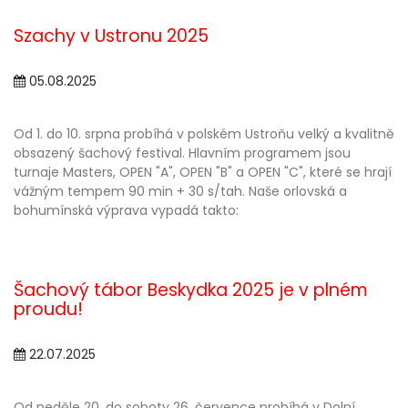
Szachy v Ustronu 2025
05.08.2025
Od 1. do 10. srpna probíhá v polském Ustroňu velký a kvalitně
obsazený šachový festival. Hlavním programem jsou
turnaje Masters, OPEN "A", OPEN "B" a OPEN "C", které se hrají
vážným tempem 90 min + 30 s/tah. Naše orlovská a
bohumínská výprava vypadá takto:
Šachový tábor Beskydka 2025 je v plném
proudu!
22.07.2025
Od neděle 20. do soboty 26. července probíhá v Dolní