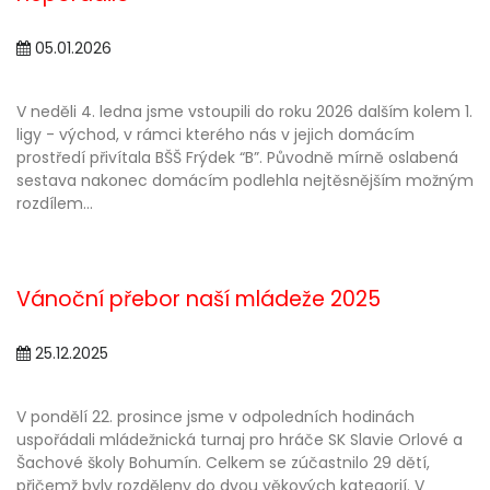
05.01.2026
V neděli 4. ledna jsme vstoupili do roku 2026 dalším kolem 1.
ligy - východ, v rámci kterého nás v jejich domácím
prostředí přivítala BŠŠ Frýdek “B”. Původně mírně oslabená
sestava nakonec domácím podlehla nejtěsnějším možným
rozdílem...
Vánoční přebor naší mládeže 2025
25.12.2025
V pondělí 22. prosince jsme v odpoledních hodinách
uspořádali mládežnická turnaj pro hráče SK Slavie Orlové a
Šachové školy Bohumín. Celkem se zúčastnilo 29 dětí,
přičemž byly rozděleny do dvou věkových kategorií. V