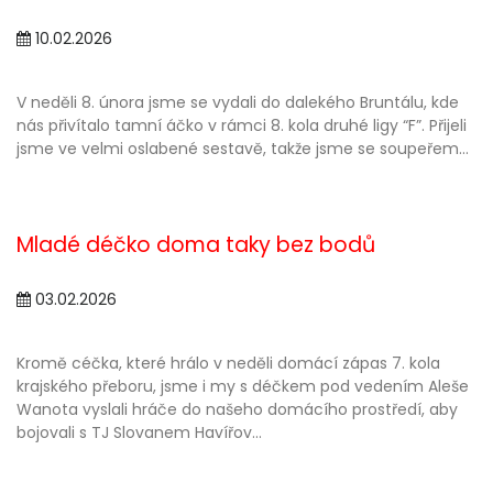
10.02.2026
V neděli 8. února jsme se vydali do dalekého Bruntálu, kde
nás přivítalo tamní áčko v rámci 8. kola druhé ligy “F”. Přijeli
jsme ve velmi oslabené sestavě, takže jsme se soupeřem...
Mladé déčko doma taky bez bodů
03.02.2026
Kromě céčka, které hrálo v neděli domácí zápas 7. kola
krajského přeboru, jsme i my s déčkem pod vedením Aleše
Wanota vyslali hráče do našeho domácího prostředí, aby
bojovali s TJ Slovanem Havířov...