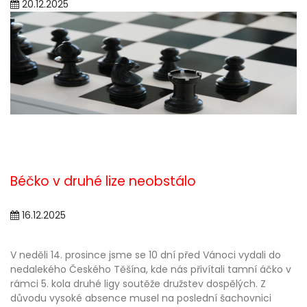
20.12.2025
Béčko v druhé lize neobstálo
16.12.2025
V neděli 14. prosince jsme se 10 dní před Vánoci vydali do
nedalekého Českého Těšína, kde nás přivítali tamní áčko v
rámci 5. kola druhé ligy soutěže družstev dospělých. Z
důvodu vysoké absence musel na poslední šachovnici