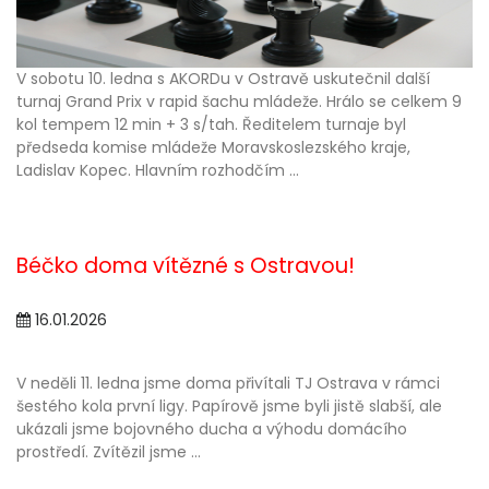
V sobotu 10. ledna s AKORDu v Ostravě uskutečnil další
turnaj Grand Prix v rapid šachu mládeže. Hrálo se celkem 9
kol tempem 12 min + 3 s/tah. Ředitelem turnaje byl
předseda komise mládeže Moravskoslezského kraje,
Ladislav Kopec. Hlavním rozhodčím ...
Béčko doma vítězné s Ostravou!
16.01.2026
V neděli 11. ledna jsme doma přivítali TJ Ostrava v rámci
šestého kola první ligy. Papírově jsme byli jistě slabší, ale
ukázali jsme bojovného ducha a výhodu domácího
prostředí. Zvítězil jsme ...