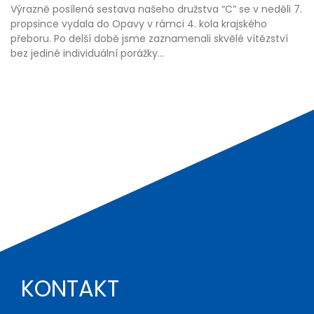
Výrazně posílená sestava našeho družstva “C” se v neděli 7.
propsince vydala do Opavy v rámci 4. kola krajského
přeboru. Po delší době jsme zaznamenali skvělé vítězství
bez jediné individuální porážky...
KONTAKT