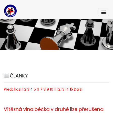
ČLÁNKY
Předchozí
1
2
3
4
5
6
7
8
9
10
11
12
13
14
15
Další
Vítězná vlna béčka v druhé lize přerušena