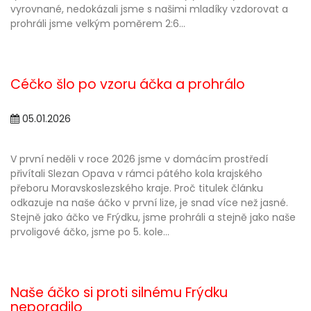
vyrovnané, nedokázali jsme s našimi mladíky vzdorovat a
prohráli jsme velkým poměrem 2:6...
Céčko šlo po vzoru áčka a prohrálo
05.01.2026
V první neděli v roce 2026 jsme v domácím prostředí
přivítali Slezan Opava v rámci pátého kola krajského
přeboru Moravskoslezského kraje. Proč titulek článku
odkazuje na naše áčko v první lize, je snad více než jasné.
Stejně jako áčko ve Frýdku, jsme prohráli a stejně jako naše
prvoligové áčko, jsme po 5. kole...
Naše áčko si proti silnému Frýdku
neporadilo