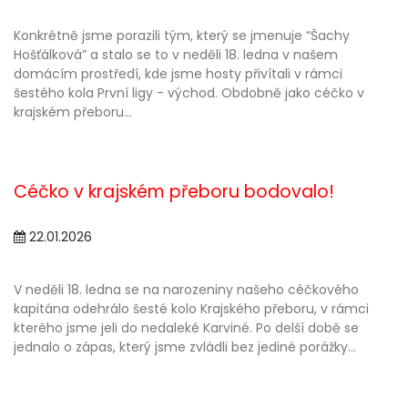
Konkrétně jsme porazili tým, který se jmenuje “Šachy
Hošťálková” a stalo se to v neděli 18. ledna v našem
domácím prostředí, kde jsme hosty přivítali v rámci
šestého kola První ligy - východ. Obdobně jako céčko v
krajském přeboru...
Céčko v krajském přeboru bodovalo!
22.01.2026
V neděli 18. ledna se na narozeniny našeho céčkového
kapitána odehrálo šesté kolo Krajského přeboru, v rámci
kterého jsme jeli do nedaleké Karviné. Po delší době se
jednalo o zápas, který jsme zvládli bez jediné porážky...