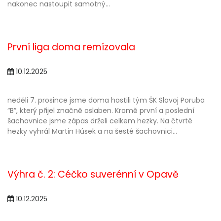
nakonec nastoupit samotný...
První liga doma remízovala
10.12.2025
neděli 7. prosince jsme doma hostili tým ŠK Slavoj Poruba
“B”, který přijel značně oslaben. Kromě první a poslední
šachovnice jsme zápas drželi celkem hezky. Na čtvrté
hezky vyhrál Martin Húsek a na šesté šachovnici...
Výhra č. 2: Céčko suverénní v Opavě
10.12.2025