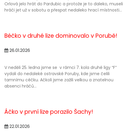
Orlová jelo hrát do Pardubic a protože je to daleko, museli
hráči jet už v sobotu a přespat nedaleko hrací místnosti...
Béčko v druhé lize dominovalo v Porubě!
26.01.2026
V neděli 25. ledna jsme se v rámci 7. kola druhé ligy “F”
vydali do nedaleké ostravské Poruby, kde jsme čelili
tamnímu céčku. Ačkoli jsme zažili velkou a znatelnou
absenci hráčů...
Áčko v první lize porazilo Šachy!
22.01.2026