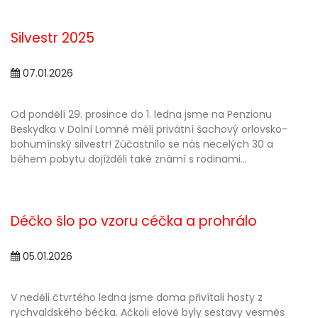
Silvestr 2025
07.01.2026
Od pondělí 29. prosince do 1. ledna jsme na Penzionu
Beskydka v Dolní Lomné měli privátní šachový orlovsko-
bohumínský silvestr! Zúčastnilo se nás necelých 30 a
během pobytu dojížděli také známí s rodinami...
Déčko šlo po vzoru céčka a prohrálo
05.01.2026
V neděli čtvrtého ledna jsme doma přivítali hosty z
rychvaldského béčka. Ačkoli elově byly sestavy vesměs