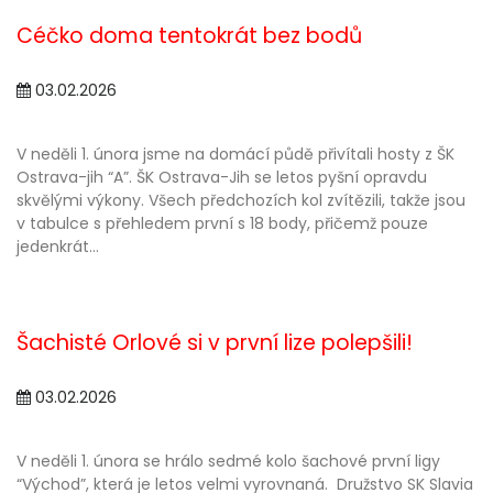
Céčko doma tentokrát bez bodů
03.02.2026
V neděli 1. února jsme na domácí půdě přivítali hosty z ŠK
Ostrava-jih “A”. ŠK Ostrava-Jih se letos pyšní opravdu
skvělými výkony. Všech předchozích kol zvítězili, takže jsou
v tabulce s přehledem první s 18 body, přičemž pouze
jedenkrát...
Šachisté Orlové si v první lize polepšili!
03.02.2026
V neděli 1. února se hrálo sedmé kolo šachové první ligy
“Východ”, která je letos velmi vyrovnaná. Družstvo SK Slavia