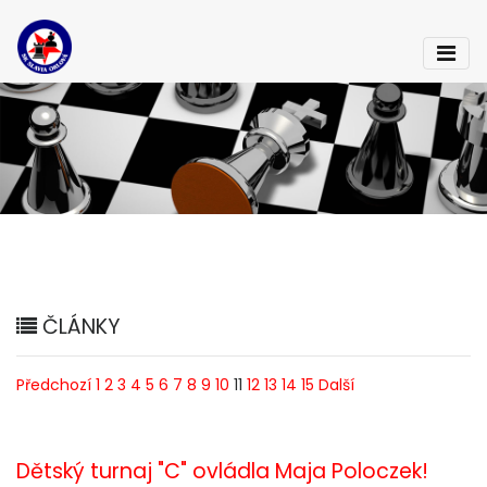
ČLÁNKY
Předchozí
1
2
3
4
5
6
7
8
9
10
11
12
13
14
15
Další
Dětský turnaj "C" ovládla Maja Poloczek!