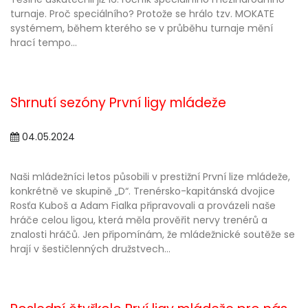
turnaje. Proč speciálního? Protože se hrálo tzv. MOKATE
systémem, během kterého se v průběhu turnaje mění
hrací tempo...
Shrnutí sezóny První ligy mládeže
04.05.2024
Naši mládežníci letos působili v prestižní První lize mládeže,
konkrétně ve skupině „D“. Trenérsko-kapitánská dvojice
Rosťa Kuboš a Adam Fialka připravovali a provázeli naše
hráče celou ligou, která měla prověřit nervy trenérů a
znalosti hráčů. Jen připomínám, že mládežnické soutěže se
hrají v šestičlenných družstvech...