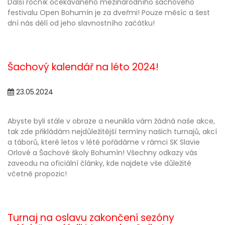
Další ročník očekávaného mezinárodního šachového
festivalu Open Bohumín je za dveřmi! Pouze měsíc a šest
dní nás dělí od jeho slavnostního začátku!
Šachový kalendář na léto 2024!
23.05.2024
Abyste byli stále v obraze a neunikla vám žádná naše akce,
tak zde přikládám nejdůležitější termíny našich turnajů, akcí
a táborů, které letos v létě pořádáme v rámci SK Slavie
Orlové a Šachové školy Bohumín! Všechny odkazy vás
zaveodu na oficiální články, kde najdete vše důležité
včetně propozic!
Turnaj na oslavu zakončení sezóny