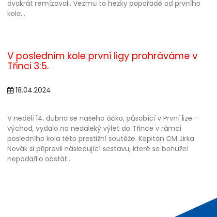
dvakrát remízovali. Vezmu to hezky popořadě od prvního
kola...
V posledním kole první ligy prohráváme v
Třinci 3:5.
18.04.2024
V neděli 14. dubna se našeho áčko, působící v První lize –
východ, vydalo na nedaleký výlet do Třince v rámci
posledního kola této prestižní soutěže. Kapitán CM Jirka
Novák si připravil následující sestavu, které se bohužel
nepodařilo obstát...