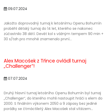
09.07.2024
Jakožto doprovodný turnaj k letošnímu Openu Bohumín
proběhl dětský turnaj do 14 let, kterého se nakonec
zúčastnilo 38 dětí. Devět kol s vážným tempem 90 min +
30 s/tah pro mnohé znamenalo první...
Alex Macošek z Třince ovládl turnaj
„Challenger“!
07.07.2024
Druhý hlavní turnaj letošního Openu Bohumín byl turnaj
„Challenger“, do kterého mohli nastoupit hráči s elem do
2000. S finálním výkonem 2050 a 9 zápasy bez jediné
porážky se čtrnáctiletý Alex Macošek stal vítězem...