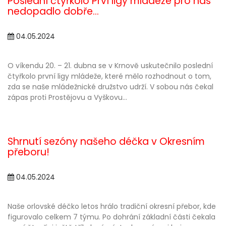
Poslední čtyřkolo Prví ligy mládeže pro nás
nedopadlo dobře...
04.05.2024
O víkendu 20. – 21. dubna se v Krnově uskutečnilo poslední
čtyřkolo první ligy mládeže, které mělo rozhodnout o tom,
zda se naše mládežnické družstvo udrží. V sobou nás čekal
zápas proti Prostějovu a Vyškovu...
Shrnutí sezóny našeho déčka v Okresním
přeboru!
04.05.2024
Naše orlovské déčko letos hrálo tradiční okresní přebor, kde
figurovalo celkem 7 týmu. Po dohrání základní části čekala