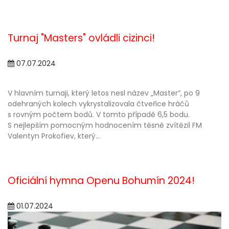
Turnaj "Masters" ovládli cizinci!
07.07.2024
V hlavním turnaji, který letos nesl název „Master“, po 9
odehraných kolech vykrystalizovala čtveřice hráčů
s rovným počtem bodů. V tomto případě 6,5 bodu.
S nejlepším pomocným hodnocením těsně zvítězil FM
Valentyn Prokofiev, který...
Oficiální hymna Openu Bohumín 2024!
01.07.2024