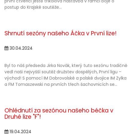
první čtveřici ještě tříkolová nástavba v rámci boje o
postup do Krajské soutěže...
Shrnutí sezóny našeho Áčka v První lize!
30.04.2024
Byl to náš předseda Jirka Novák, který tuto sezónu tradičně
vedl naši nejvyšší soutěž družstev dospělých, První ligu –
východ! S pomocí IM Dobrovolské a polské dvojice IM Zylka
a FM Tomaszewski na prvních třech šachovnicích se...
Ohlédnutí za sezónou našeho béčka v
Druhé lize "F"!
19.04.2024