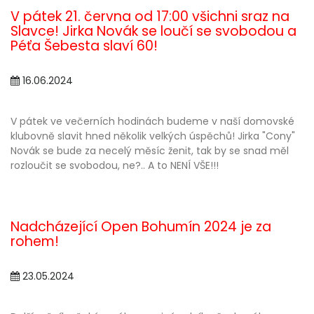
V pátek 21. června od 17:00 všichni sraz na
Slavce! Jirka Novák se loučí se svobodou a
Péťa Šebesta slaví 60!
16.06.2024
V pátek ve večerních hodinách budeme v naší domovské
klubovně slavit hned několik velkých úspěchů! Jirka "Cony"
Novák se bude za necelý měsíc ženit, tak by se snad měl
rozloučit se svobodou, ne?.. A to NENÍ VŠE!!!
Nadcházející Open Bohumín 2024 je za
rohem!
23.05.2024