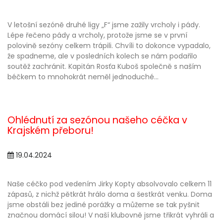
V letošní sezóně druhé ligy „F“ jsme zažily vrcholy i pády.
Lépe řečeno pády a vrcholy, protože jsme se v první
polovině sezóny celkem trápili. Chvíli to dokonce vypadalo,
že spadneme, ale v posledních kolech se nám podařilo
soutěž zachránit. Kapitán Rosťa Kuboš společně s naším
béčkem to mnohokrát neměl jednoduché...
Ohlédnutí za sezónou našeho céčka v
Krajském přeboru!
19.04.2024
Naše céčko pod vedením Jirky Kopty absolvovalo celkem 11
zápasů, z nichž pětkrát hrálo doma a šestkrát venku. Doma
jsme obstáli bez jediné porážky a můžeme se tak pyšnit
značnou domácí silou! V naší klubovně jsme třikrát vyhráli a