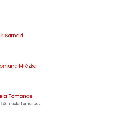
ě Sarnaki
 Romana Mrázka
uela Tomance
ď Samuela Tomance...