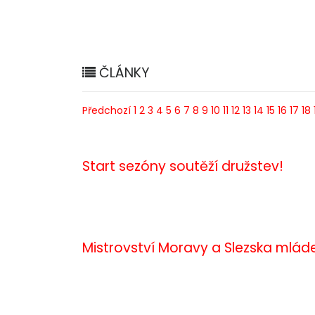
ČLÁNKY
Předchozí
1
2
3
4
5
6
7
8
9
10
11
12
13
14
15
16
17
18
Start sezóny soutěží družstev!
Mistrovství Moravy a Slezska mlád