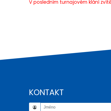
V posledním turnajovém klání zvítě
KONTAKT