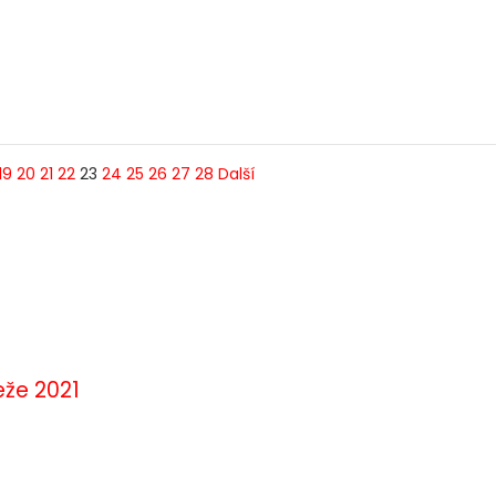
19
20
21
22
23
24
25
26
27
28
Další
eže 2021