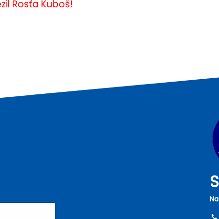
zil Rosťa Kuboš!
S
Na