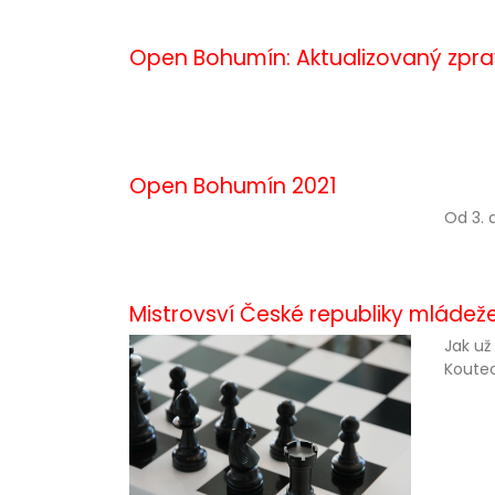
Open Bohumín: Aktualizovaný zpr
Open Bohumín 2021
Od 3. d
Mistrovsví České republiky mláde
Jak už
Koutec