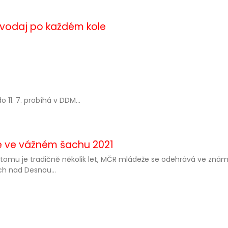
avodaj po každém kole
o 11. 7. probíhá v DDM...
že ve vážném šachu 2021
 tomu je tradičně několik let, MČR mládeže se odehrává ve zná
h nad Desnou...