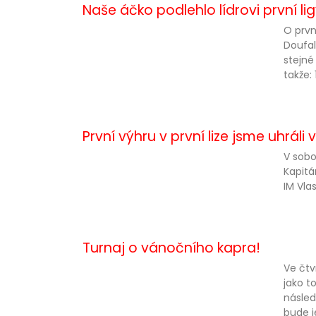
Naše áčko podlehlo lídrovi první lig
O prvn
Doufal
stejné
takže:
První výhru v první lize jsme uhráli 
V sobo
Kapitá
IM Vla
Turnaj o vánočního kapra!
Ve čtv
jako t
násled
bude j