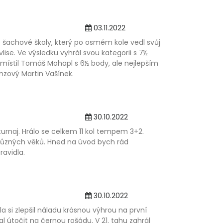
03.11.2022
é šachové školy, který po osmém kole vedl svůj
ise. Ve výsledku vyhrál svou kategorii s 7½
ístil Tomáš Mohapl s 6½ body, ale nejlepším
zový Martin Vašínek.
30.10.2022
rnaj. Hrálo se celkem 11 kol tempem 3+2.
ů různých věků. Hned na úvod bych rád
ravidla.
30.10.2022
 si zlepšil náladu krásnou výhrou na první
l útočit na černou rošádu. V 21. tahu zahrál