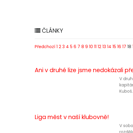
ČLÁNKY
Předchozí
1
2
3
4
5
6
7
8
9
10
11
12
13
14
15
16
17
18
Ani v druhé lize jsme nedokázali přer
V druh
kapitá
Kuboš..
Liga měst v naší klubovně!
V sobo
rozděl