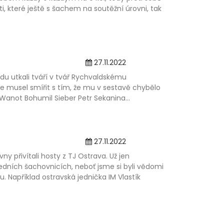
ti, které ještě s šachem na soutěžní úrovni, tak
27.11.2022
adu utkali tváří v tvář Rychvaldskému
e musel smířit s tím, že mu v sestavě chybělo
Wanot Bohumil Sieber Petr Sekanina...
27.11.2022
y přivítali hosty z TJ Ostrava. Už jen
ředních šachovnicích, neboť jsme si byli vědomi
u. Například ostravská jednička IM Vlastík