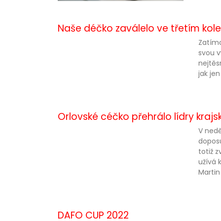
Naše déčko zaválelo ve třetím kol
Zatímc
svou v
nejtěs
jak je
Orlovské céčko přehrálo lídry kraj
V nedě
doposu
totiž 
užívá 
Martin
DAFO CUP 2022