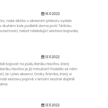
16.11.2022
ov, naše déčko v okresním přeboru vyslalo
v druhém kole podlehli doma proti Těrlicku
utečností, neboť následující sestava bojovala,
13.11.2022
dali bojovat na půdu Baníku Havířov, který
aníku Havířov je již minulostí! Podařilo se nám
í, že i přes absenci Ondry Šrámka, který si
 naši sestavu poprvé v letošní sezóně doplnili
ména:
13.11.2022