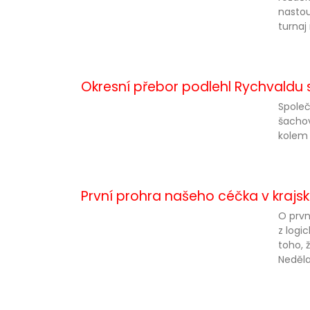
nastou
turnaj 
Okresní přebor podlehl Rychvaldu s
Společ
šachov
kolem 
První prohra našeho céčka v kraj
O prvn
z logi
toho, 
Neděla