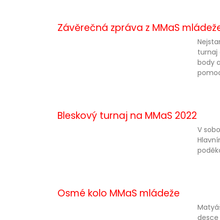
Závěrečná zpráva z MMaS mládež
Nejsta
turnaj
body a
pomoc
Bleskový turnaj na MMaS 2022
V sobo
Hlavní
poděko
Osmé kolo MMaS mládeže
Matyáš
desce 