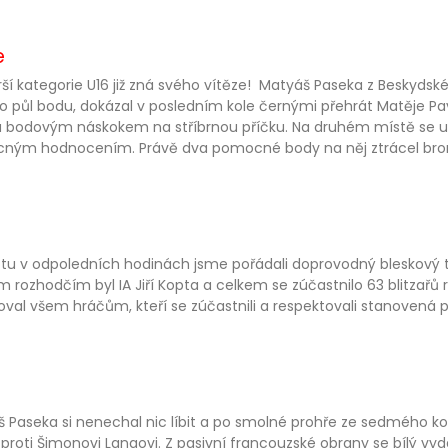
e
rší kategorie U16 již zná svého vítěze! Matyáš Paseka z Beskydsk
 o půl bodu, dokázal v posledním kole černými přehrát Matěje Pavl
 bodovým náskokem na stříbrnou příčku. Na druhém místě se um
ným hodnocením. Právě dva pomocné body na něj ztrácel bron
tu v odpoledních hodinách jsme pořádali doprovodný bleskový tu
m rozhodčím byl IA Jiří Kopta a celkem se zúčastnilo 63 blitzař
val všem hráčům, kteří se zúčastnili a respektovali stanovená p
 Paseka si nenechal nic líbit a po smolné prohře ze sedmého kola
proti Šimonovi Langovi. Z pasivní francouzské obrany se bílý vyda