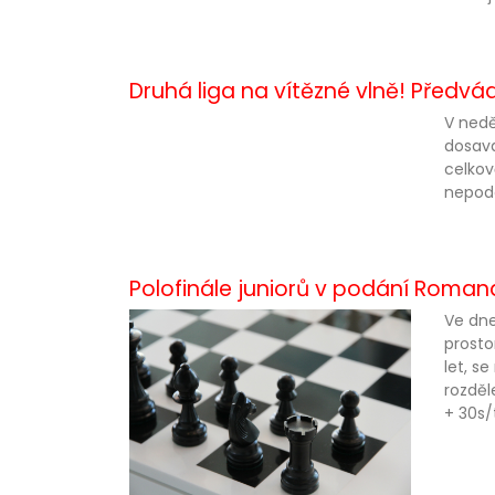
Druhá liga na vítězné vlně! Předv
V nedě
dosava
celkov
nepodc
Polofinále juniorů v podání Roma
Ve dne
prosto
let, s
rozděl
+ 30s/