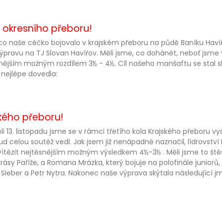
e okresního přeboru!
o naše céčko bojovalo v krajském přeboru na půdě Baníku Havíř
ýpravu na TJ Slovan Havířov. Měli jsme, co dohánět, neboť jsme 
nějším možným rozdílem 3½ - 4½. Cíl našeho manšaftu se stal sk
n nejlépe dovedla:
ského přeboru!
li 13. listopadu jsme se v rámci třetího kola Krajského přeboru vy
d celou soutěž vedl. Jak jsem již nenápadně naznačil, lídrovství B
zvítězit nejtěsnějším možným výsledkem 4½-3½ . Měli jsme to štěst
krásy Paříže, a Romana Mrázka, který bojuje na polofinále juniorů,
 Sieber a Petr Nytra. Nakonec naše výprava skýtala následující j