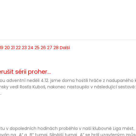
19
20
21
22
23
24
25
26
27
28
Další
ušit sérii proher...
ou adventní neděli 4.12. jsme doma hostili hráče z nadupaného k
nsky vedl Rosťa Kuboš, nakonec nastoupilo v následující sestavě
.
tu v dopoledních hodinách proběhla v naší klubovně Liga měst. 
ován na „A“ a „B“ turnaj. Silnější turnaj „A“ se hrál uzavřeným z