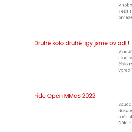
V sobo
Těšit 
omeze
Druhé kolo druhé ligy jsme ovládli!
V nedě
silné 
číslo 
vpřed!"
Fide Open MMaS 2022
Součas
Nakone
měli e
Dále H