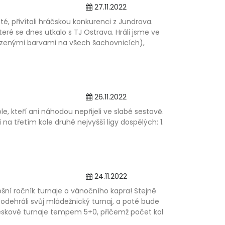
27.11.2022
é, přivítali hráčskou konkurenci z Jundrova.
teré se dnes utkalo s TJ Ostrava. Hráli jsme ve
ozenými barvami na všech šachovnicích),
26.11.2022
e, kteří ani náhodou nepřijeli ve slabé sestavě.
i na třetím kole druhé nejvyšší ligy dospělých: 1.
24.11.2022
ošní ročník turnaje o vánočního kapra! Stejně
odehráli svůj mládežnický turnaj, a poté bude
eskové turnaje tempem 5+0, přičemž počet kol