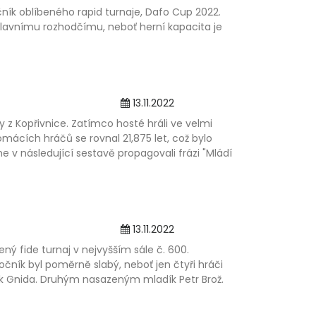
čník oblíbeného rapid turnaje, Dafo Cup 2022.
hlavnímu rozhodčímu, neboť herní kapacita je
13.11.2022
y z Kopřivnice. Zatímco hosté hráli ve velmi
mácích hráčů se rovnal 21,875 let, což bylo
v následující sestavě propagovali frázi "Mládí
13.11.2022
ný fide turnaj v nejvyšším sále č. 600.
 ročník byl poměrně slabý, neboť jen čtyři hráči
trik Gnida. Druhým nasazeným mladík Petr Brož.