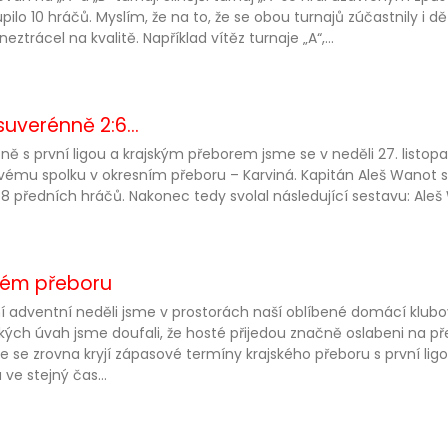
pilo 10 hráčů. Myslím, že na to, že se obou turnajů zúčastnily i dě
neztrácel na kvalitě. Například vítěz turnaje „A“,...
uverénně 2:6...
ně s první ligou a krajským přeborem jsme se v neděli 27. listop
ému spolku v okresním přeboru – Karviná. Kapitán Aleš Wanot s
8 předních hráčů. Nakonec tedy svolal následující sestavu: Aleš 
ském přeboru
í adventní neděli jsme v prostorách naší oblíbené domácí klubovn
ckých úvah jsme doufali, že hosté přijedou značně oslabeni na p
že se zrovna kryjí zápasové termíny krajského přeboru s první ligo
 ve stejný čas...