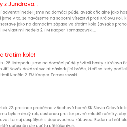
y z Jundrova...
í adventní neděli jsme na domácí půdě, avšak oficiálně jako host
i jsme v to, že navážeme na sobotní vítězství proti Královu Poli, k
 sestavě jako na domácím zápase ve třetím kole (avšak s proh
 1. IM Vlastimil Neděla 2. FM Kacper Tomaszewski....
ve třetím kole!
tu 26. listopadu jsme na domácí půdě přivítali hosty z Králova Pol
n Jiří Novák dokázal svolat následující hráče, kteří se tedy podílel
stimil Neděla 2. FM Kacper Tomaszewski
rtek 22. prosince proběhne v šachové herně SK Slavia Orlová let
omu bylo minulý rok, dostanou prostor prvně mladší ročníky, aby 
ovat turnaj dospělých s doprovodnou zábavou. Budeme hrát bl
eště upřesněn dle počtu přihlášených.