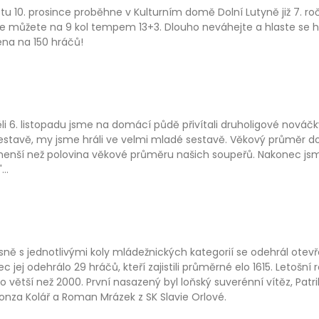
tu 10. prosince proběhne v Kulturním domě Dolní Lutyně již 7. ro
se můžete na 9 kol tempem 13+3. Dlouho neváhejte a hlaste se 
na na 150 hráčů!
li 6. listopadu jsme na domácí půdě přivítali druholigové nováčk
sestavě, my jsme hráli ve velmi mladé sestavě. Věkový průměr do
menší než polovina věkové průměru našich soupeřů. Nakonec jsme 
...
ně s jednotlivými koly mládežnických kategorií se odehrál otevře
c jej odehrálo 29 hráčů, kteří zajistili průměrné elo 1615. Letošní
lo větší než 2000. První nasazený byl loňský suverénní vítěz, Pa
onza Kolář a Roman Mrázek z SK Slavie Orlové.