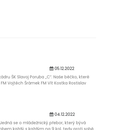
05.12.2022
ádru ŠK Slavoj Poruba „C“. Naše béčko, které
: FM Vojtěch Šrámek FM Vít Kostka Rostislav
04.12.2022
Jedná se o mládežnický přebor, který bývá
působem každý s každým na 9 kol, tedy proti sobě