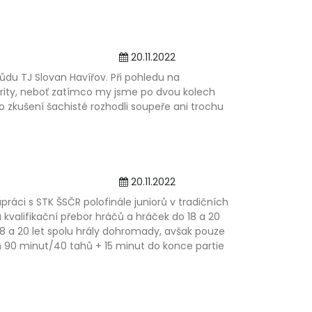
20.11.2022
půdu TJ Slovan Havířov. Při pohledu na
vority, neboť zatímco my jsme po dvou kolech
o zkušení šachisté rozhodli soupeře ani trochu
20.11.2022
práci s STK ŠSČR polofinále juniorů v tradičních
a kvalifikační přebor hráčů a hráček do 18 a 20
18 a 20 let spolu hrály dohromady, avšak pouze
em 90 minut/40 tahů + 15 minut do konce partie