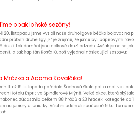
ádíme opak loňské sezóny!
li 20. listopadu jsme vyslali naše druholigové béčko bojovat na 
dní průběh druhé ligy „F“ je zřejmé, že jsme byli papírovými fa
ě druzí, tak domácí jsou celkově druzí odzadu. Avšak jsme se jak
enit, a tak kapitán Rosťa Kuboš vyjednal následující sestavu:
na Mrázka a Adama Kovalčíka!
ch 11. až 19. listopadu pořádala Šachová škola pat a mat ve spolu
rech Hotelu Esprit ve Špindlerově Mlýně. Velké akce, která skýtal
e nakonec zúčastnilo celkem 88 hráčů a 23 hráček. Kategorie do 
eni na juniory a juniorky. Všichni odehráli současně 9 kol temp
tah.