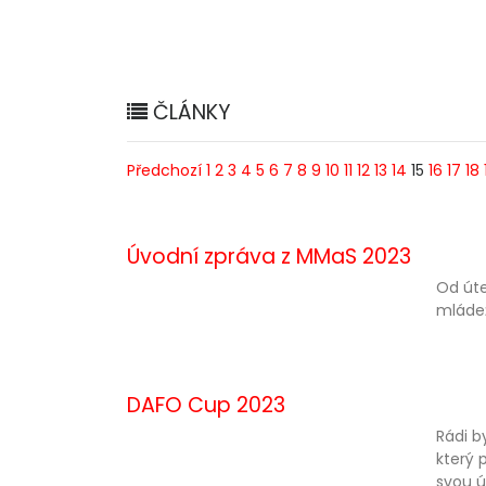
ČLÁNKY
Předchozí
1
2
3
4
5
6
7
8
9
10
11
12
13
14
15
16
17
18
Úvodní zpráva z MMaS 2023
Od úte
mládež
DAFO Cup 2023
Rádi b
který 
svou ú