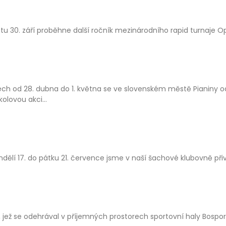
tu 30. září proběhne další ročník mezinárodního rapid turnaje Op
ch od 28. dubna do 1. května se ve slovenském městě Pianiny ode
olovou akci...
dělí 17. do pátku 21. července jsme v naší šachové klubovně přiv
, jež se odehrával v příjemných prostorech sportovní haly Bospor