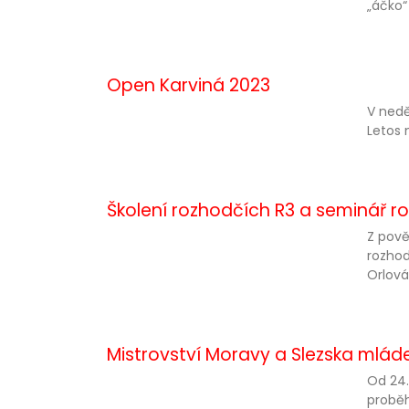
„áčko“
Open Karviná 2023
V nedě
Letos 
Školení rozhodčích R3 a seminář ro
Z pově
rozhod
Orlová
Mistrovství Moravy a Slezska mlád
Od 24.
proběh