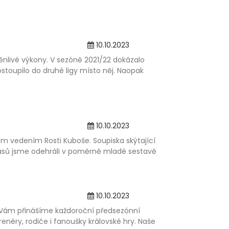
10.10.2023
nlivé výkony. V sezóně 2021/22 dokázalo
stoupilo do druhé ligy místo něj. Naopak
10.10.2023
ným vedením Rosti Kuboše. Soupiska skýtající
ápasů jsme odehráli v poměrně mladé sestavě
10.10.2023
e Vám přinášíme každoroční předsezónní
enéry, rodiče i fanoušky královské hry. Naše