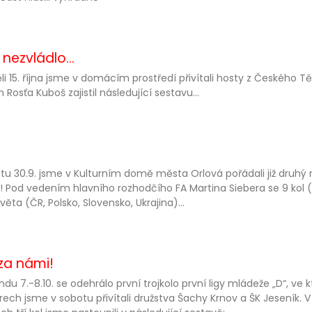
nezvládlo...
li 15. října jsme v domácím prostředí přivítali hosty z Českého T
 Rosťa Kuboš zajistil následující sestavu...
tu 30.9. jsme v Kulturním domě města Orlová pořádali již druhý
! Pod vedením hlavního rozhodčího FA Martina Siebera se 9 kol 
věta (ČR, Polsko, Slovensko, Ukrajina)...
 za námi!
ndu 7.-8.10. se odehrálo první trojkolo první ligy mládeže „D“, v
rech jsme v sobotu přivítali družstva Šachy Krnov a ŠK Jeseník. V 