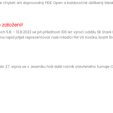
 chybět ani doprovodný FIDE Open a každoročně oblíbený blesko
 založení!
ch 5.8. - 13.8.2023 se při příležitosti 100 let výročí oddílu ŠK St
na rapid přijeli reprezentovat naši mladíci FM Vít Kostka, bratři Šr
 do 27. srpna se v Jeseníku hrál další ročník otevřeného turnaje 