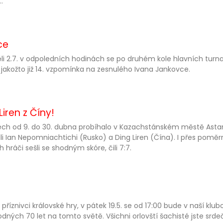
..
ce
li 2.7. v odpoledních hodinách se po druhém kole hlavních tur
, jakožto již 14. vzpomínka na zesnulého Ivana Jankovce.
iren z Číny!
ch od 9. do 30. dubna probíhalo v Kazachstánském městě Astana
li Ian Nepomniachtichi (Rusko) a Ding Liren (Čína). I přes poměrn
h hráči sešli se shodným skóre, čili 7:7.
 příznivci královské hry, v pátek 19.5. se od 17:00 bude v naší klu
dných 70 let na tomto světě. Všichni orlovští šachisté jste srdeč