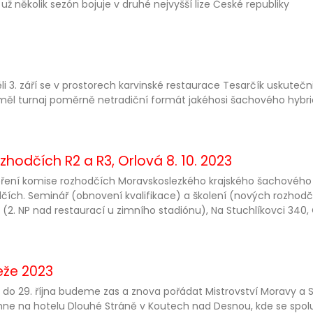
 už několik sezón bojuje v druhé nejvyšší lize České republiky
li 3. září se v prostorech karvinské restaurace Tesarčík uskutečni
měl turnaj poměrně netradiční formát jakéhosi šachového hybridu
zhodčích R2 a R3, Orlová 8. 10. 2023
ření komise rozhodčích Moravskoslezkého krajského šachového 
čích. Seminář (obnovení kvalifikace) a školení (nových rozhodč
 (2. NP nad restaurací u zimního stadiónu), Na Stuchlíkovci 340,
eže 2023
 do 29. října budeme zas a znova pořádat Mistrovství Moravy a
ne na hotelu Dlouhé Stráně v Koutech nad Desnou, kde se spolu utka