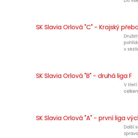
Do všec
SK Slavia Orlová "C" - Krajský pře
Družst
pohlíd
v sezó
SK Slavia Orlová "B" - druhá liga F
V třet
celkem
SK Slavia Orlová "A" - první liga vý
Další 
zpravo