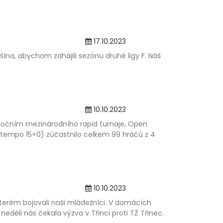
17.10.2023
ěšína, abychom zahájili sezónu druhé ligy F. Náš
10.10.2023
 ročním mezinárodního rapid turnaje, Open
(tempo 15+0) zúčastnilo celkem 99 hráčů z 4
10.10.2023
e kterém bojovali naši mládežníci. V domácích
neděli nás čekala výzva v Třinci proti TŽ Třinec.