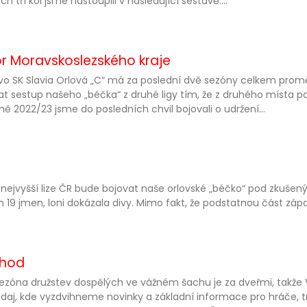
h tří kol jsme nastoupili v následující sestavě:...
bor Moravskoslezského kraje
vo SK Slavia Orlová „C“ má za poslední dvě sezóny celkem promě
at sestup našeho „béčka“ z druhé ligy tím, že z druhého místa po
ně 2022/23 jsme do posledních chvil bojovali o udržení...
í nejvyšší lize ČR bude bojovat naše orlovské „béčko“ pod zkuše
 19 jmen, loni dokázala divy. Mimo fakt, že podstatnou část z
chod
sezóna družstev dospělých ve vážném šachu je za dveřmi, takž
daj, kde vyzdvihneme novinky a základní informace pro hráče, tr