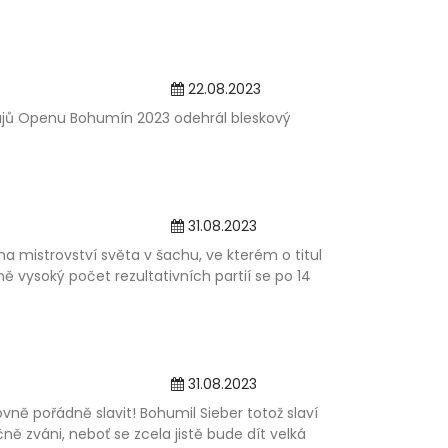
22.08.2023
najů Openu Bohumín 2023 odehrál bleskový
31.08.2023
 mistrovství světa v šachu, ve kterém o titul
ě vysoký počet rezultativních partií se po 14
31.08.2023
bovně pořádně slavit! Bohumil Sieber totož slaví
ně zváni, neboť se zcela jistě bude dít velká