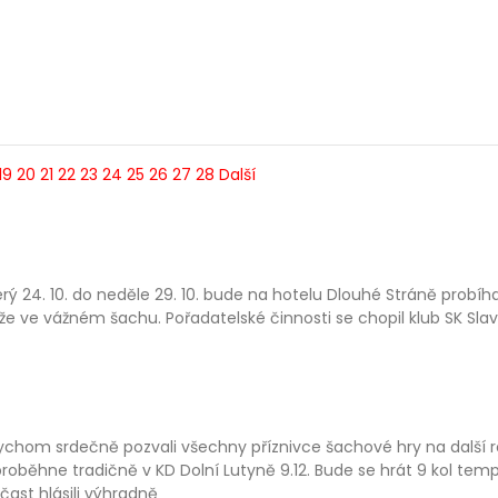
19
20
21
22
23
24
25
26
27
28
Další
rý 24. 10. do neděle 29. 10. bude na hotelu Dlouhé Stráně probíha
e ve vážném šachu. Pořadatelské činnosti se chopil klub SK Sla
ychom srdečně pozvali všechny příznivce šachové hry na další 
proběhne tradičně v KD Dolní Lutyně 9.12. Bude se hrát 9 kol t
čast hlásili výhradně