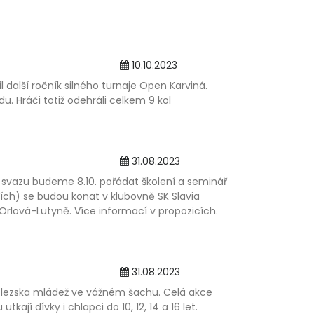
10.10.2023
l další ročník silného turnaje Open Karviná.
. Hráči totiž odehráli celkem 9 kol
31.08.2023
svazu budeme 8.10. pořádat školení a seminář
ích) se budou konat v klubovně SK Slavia
 Orlová-Lutyně. Více informací v propozicích.
31.08.2023
 Slezska mládež ve vážném šachu. Celá akce
jí dívky i chlapci do 10, 12, 14 a 16 let.