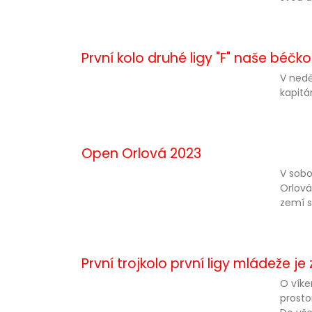
První kolo druhé ligy "F" naše béčko 
V nedě
kapitán
Open Orlová 2023
V sobo
Orlová
zemí s
První trojkolo první ligy mládeže je
O víke
prosto