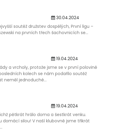
30.04.2024
jvyšší soutěž družstev dospělých, První ligu –
zewski na prvních třech šachovnicích se...
19.04.2024
pády a vrcholy, protože jsme se v první polovině
 posledních kolech se nám podařilo soutěž
t neměl jednoduché...
19.04.2024
ichž pětkrát hrálo doma a šestkrát venku.
domácí silou! V naší klubovně jsme třikrát
..