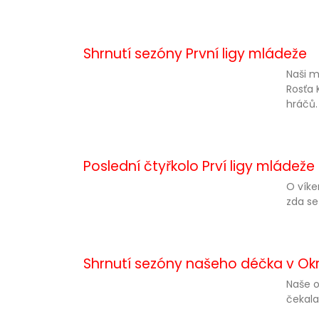
Shrnutí sezóny První ligy mládeže
Naši m
Rosťa 
hráčů.
Poslední čtyřkolo Prví ligy mládež
O víke
zda se
Shrnutí sezóny našeho déčka v Ok
Naše o
čekala