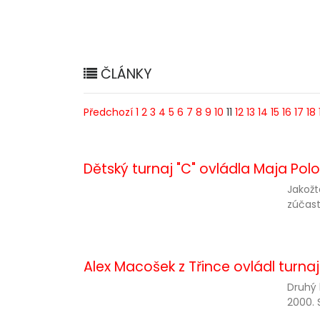
ČLÁNKY
Předchozí
1
2
3
4
5
6
7
8
9
10
11
12
13
14
15
16
17
18
Dětský turnaj "C" ovládla Maja Pol
Jakožt
zúčast
Alex Macošek z Třince ovládl turnaj
Druhý 
2000. 