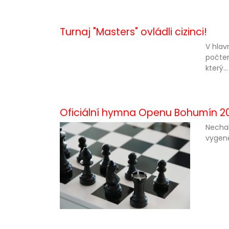
Turnaj "Masters" ovládli cizinci!
V hlav
počtem
který...
Oficiální hymna Openu Bohumín 2
Nechal
vygene