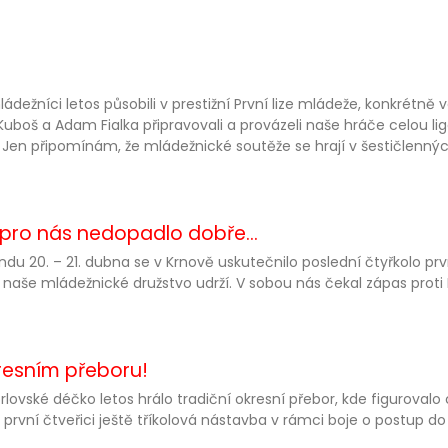
ládežníci letos působili v prestižní První lize mládeže, konkrétně
Kuboš a Adam Fialka připravovali a provázeli naše hráče celou lig
 Jen připomínám, že mládežnické soutěže se hrají v šestičlennýc
e pro nás nedopadlo dobře...
ndu 20. – 21. dubna se v Krnově uskutečnilo poslední čtyřkolo pr
 naše mládežnické družstvo udrží. V sobou nás čekal zápas proti 
resním přeboru!
rlovské déčko letos hrálo tradiční okresní přebor, kde figurovalo
 první čtveřici ještě tříkolová nástavba v rámci boje o postup do 