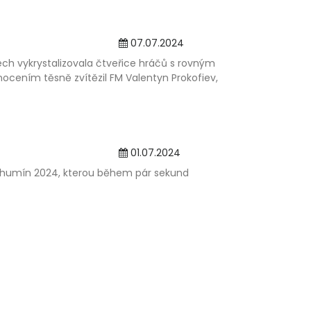
07.07.2024
lech vykrystalizovala čtveřice hráčů s rovným
ením těsně zvítězil FM Valentyn Prokofiev,
01.07.2024
Bohumín 2024, kterou během pár sekund