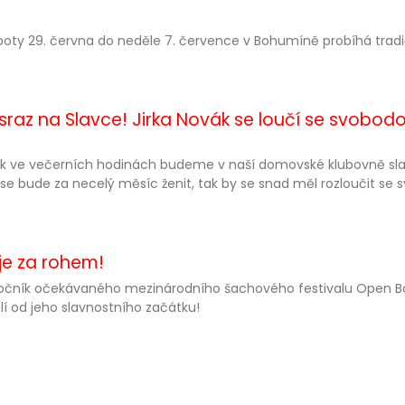
oty 29. června do neděle 7. července v Bohumíně probíhá tradič
 sraz na Slavce! Jirka Novák se loučí se svobod
k ve večerních hodinách budeme v naší domovské klubovně slavi
se bude za necelý měsíc ženit, tak by se snad měl rozloučit se sv
je za rohem!
ročník očekávaného mezinárodního šachového festivalu Open Bo
lí od jeho slavnostního začátku!