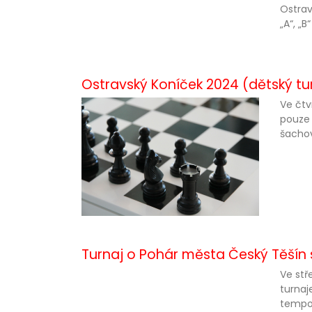
Ostrav
„A“, „B“
Ostravský Koníček 2024 (dětský tur
Ve čtv
pouze 
šachov
Turnaj o Pohár města Český Těšín s
Ve stř
turnaj
tempo.