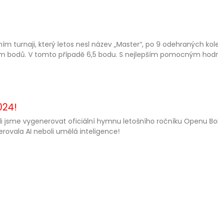
ním turnaji, který letos nesl název „Master“, po 9 odehraných ko
 bodů. V tomto případě 6,5 bodu. S nejlepším pomocným hodnoc
024!
i jsme vygenerovat oficiální hymnu letošního ročníku Openu 
rovala AI neboli umělá inteligence!