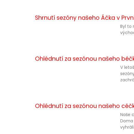
Shrnutí sezóny našeho Áčka v První 
Byl to
východ
Ohlédnutí za sezónou našeho béčka 
V leto
sezóny
zachrá
Ohlédnutí za sezónou našeho céčk
Naše c
Doma j
vyhrál