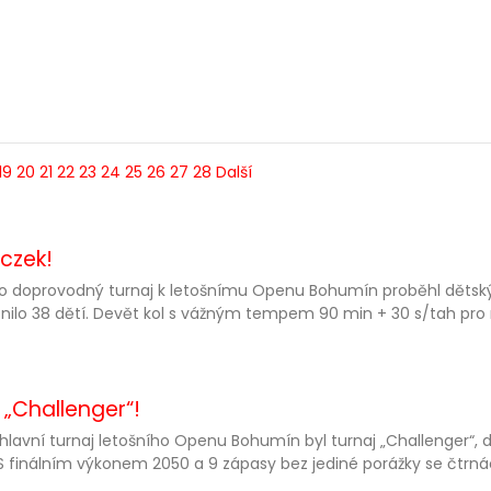
19
20
21
22
23
24
25
26
27
28
Další
oczek!
o doprovodný turnaj k letošnímu Openu Bohumín proběhl dětský 
nilo 38 dětí. Devět kol s vážným tempem 90 min + 30 s/tah pro
 „Challenger“!
hlavní turnaj letošního Openu Bohumín byl turnaj „Challenger“, 
S finálním výkonem 2050 a 9 zápasy bez jediné porážky se čtrnác