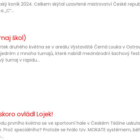
ský koník 2024. Celkem skýtal uzavřené mistrovství České republ
 a „C“...
naj škol)
rtek druhého května se v areálu Výstaviště Černá Louka v Ostravě
jedním z mnoha turnajů, které nabídl mezinárodní šachový festi
ý turnaj v rapidu...
koro ovládl Lojek!
edu prvního května se ve sportovní hale v Českém Těšíne uskuteč
e. Proč speciálního? Protože se hrálo tzv. MOKATE systémem, b
..