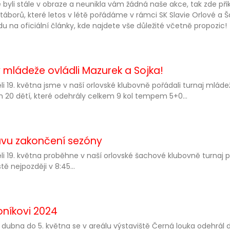
 byli stále v obraze a neunikla vám žádná naše akce, tak zde při
 táborů, které letos v létě pořádáme v rámci SK Slavie Orlové 
u na oficiální články, kde najdete vše důležité včetně propozic!
 mládeže ovládli Mazurek a Sojka!
li 19. května jsme v naší orlovské klubovně pořádali turnaj mlád
 20 dětí, které odehrály celkem 9 kol tempem 5+0...
avu zakončení sezóny
li 19. května proběhne v naší orlovské šachové klubovně turnaj 
tě nejpozději v 8:45...
oníkovi 2024
 dubna do 5. května se v areálu výstaviště Černá louka odehrál 