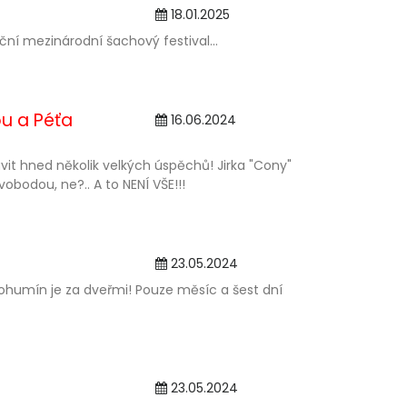
18.01.2025
ní mezinárodní šachový festival...
ou a Péťa
16.06.2024
t hned několik velkých úspěchů! Jirka "Cony"
obodou, ne?.. A to NENÍ VŠE!!!
23.05.2024
humín je za dveřmi! Pouze měsíc a šest dní
23.05.2024