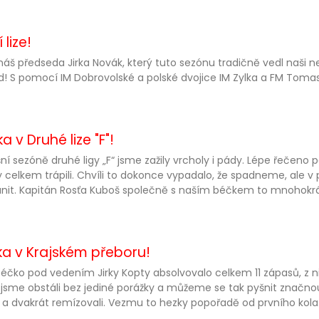
lize!
 náš předseda Jirka Novák, který tuto sezónu tradičně vedl naši ne
! S pomocí IM Dobrovolské a polské dvojice IM Zylka a FM Tomas
v Druhé lize "F"!
šní sezóně druhé ligy „F“ jsme zažily vrcholy i pády. Lépe řečeno 
 celkem trápili. Chvíli to dokonce vypadalo, že spadneme, ale v
nit. Kapitán Rosťa Kuboš společně s naším béčkem to mnohokrá
a v Krajském přeboru!
éčko pod vedením Jirky Kopty absolvovalo celkem 11 zápasů, z n
sme obstáli bez jediné porážky a můžeme se tak pyšnit značnou 
i a dvakrát remízovali. Vezmu to hezky popořadě od prvního kola.