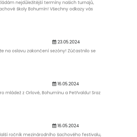
kládám nejdůležitější termíny našich turnajů,
a Šachové školy Bohumín! Všechny odkazy vás
23.05.2024
eže na oslavu zakončení sezóny! Zúčastnilo se
16.05.2024
pro mládež z Orlové, Bohumínu a Petřvaldu! Sraz
16.05.2024
další ročník mezinárodního šachového festivalu,