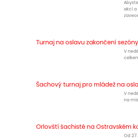
Abyste
akcí a
zaveod
Turnaj na oslavu zakončení sezóny
V nedě
celkem
Šachový turnaj pro mládež na osl
V nedě
na mís
Orlovští šachisté na Ostravském k
Od 27.