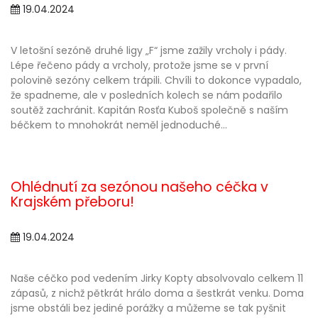
19.04.2024
V letošní sezóně druhé ligy „F“ jsme zažily vrcholy i pády.
Lépe řečeno pády a vrcholy, protože jsme se v první
polovině sezóny celkem trápili. Chvíli to dokonce vypadalo,
že spadneme, ale v posledních kolech se nám podařilo
soutěž zachránit. Kapitán Rosťa Kuboš společně s naším
béčkem to mnohokrát neměl jednoduché...
Ohlédnutí za sezónou našeho céčka v
Krajském přeboru!
19.04.2024
Naše céčko pod vedením Jirky Kopty absolvovalo celkem 11
zápasů, z nichž pětkrát hrálo doma a šestkrát venku. Doma
jsme obstáli bez jediné porážky a můžeme se tak pyšnit