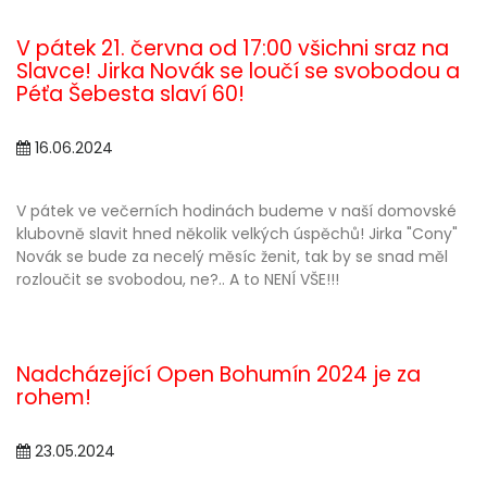
V pátek 21. června od 17:00 všichni sraz na
Slavce! Jirka Novák se loučí se svobodou a
Péťa Šebesta slaví 60!
16.06.2024
V pátek ve večerních hodinách budeme v naší domovské
klubovně slavit hned několik velkých úspěchů! Jirka "Cony"
Novák se bude za necelý měsíc ženit, tak by se snad měl
rozloučit se svobodou, ne?.. A to NENÍ VŠE!!!
Nadcházející Open Bohumín 2024 je za
rohem!
23.05.2024