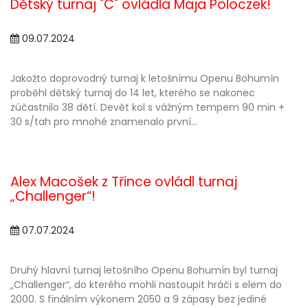
Dětský turnaj "C" ovládla Maja Poloczek!
09.07.2024
Jakožto doprovodný turnaj k letošnímu Openu Bohumín
proběhl dětský turnaj do 14 let, kterého se nakonec
zúčastnilo 38 dětí. Devět kol s vážným tempem 90 min +
30 s/tah pro mnohé znamenalo první...
Alex Macošek z Třince ovládl turnaj
„Challenger“!
07.07.2024
Druhý hlavní turnaj letošního Openu Bohumín byl turnaj
„Challenger“, do kterého mohli nastoupit hráči s elem do
2000. S finálním výkonem 2050 a 9 zápasy bez jediné