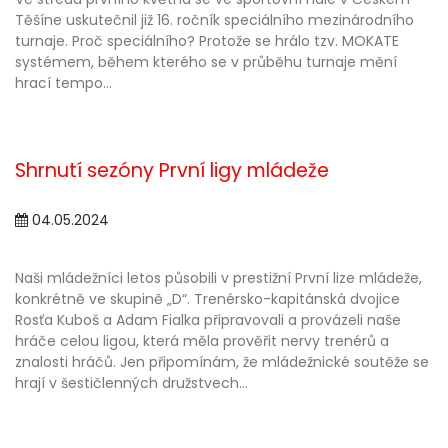
Těšíne uskutečnil již 16. ročník speciálního mezinárodního
turnaje. Proč speciálního? Protože se hrálo tzv. MOKATE
systémem, během kterého se v průběhu turnaje mění
hrací tempo...
Shrnutí sezóny První ligy mládeže
04.05.2024
Naši mládežníci letos působili v prestižní První lize mládeže,
konkrétně ve skupině „D“. Trenérsko-kapitánská dvojice
Rosťa Kuboš a Adam Fialka připravovali a provázeli naše
hráče celou ligou, která měla prověřit nervy trenérů a
znalosti hráčů. Jen připomínám, že mládežnické soutěže se
hrají v šestičlenných družstvech...