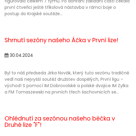
figurovalo celkem 7 týmu. Po dohrání základní části čekala
první čtveřici ještě tříkolová nástavba v rámci boje o
postup do Krajské soutěže...
Shrnutí sezóny našeho Áčka v První lize!
30.04.2024
Byl to náš předseda Jirka Novák, který tuto sezónu tradičně
vedl naši nejvyšší soutěž družstev dospělých, První ligu –
východ! S pomocí IM Dobrovolské a polské dvojice IM Zylka
a FM Tomaszewski na prvních třech šachovnicích se...
Ohlédnutí za sezónou našeho béčka v
Druhé lize "F"!