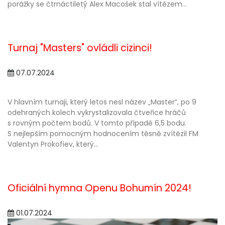
porážky se čtrnáctiletý Alex Macošek stal vítězem...
Turnaj "Masters" ovládli cizinci!
07.07.2024
V hlavním turnaji, který letos nesl název „Master“, po 9
odehraných kolech vykrystalizovala čtveřice hráčů
s rovným počtem bodů. V tomto případě 6,5 bodu.
S nejlepším pomocným hodnocením těsně zvítězil FM
Valentyn Prokofiev, který...
Oficiální hymna Openu Bohumín 2024!
01.07.2024