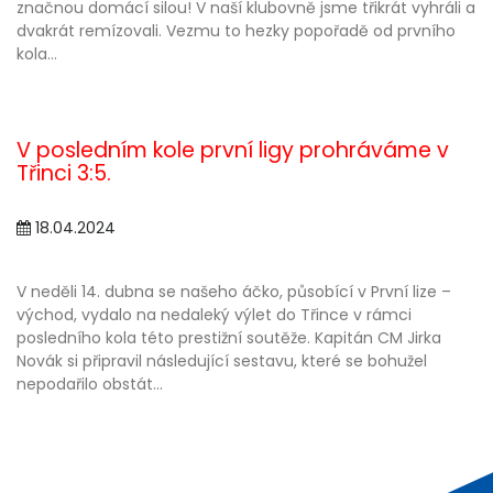
značnou domácí silou! V naší klubovně jsme třikrát vyhráli a
dvakrát remízovali. Vezmu to hezky popořadě od prvního
kola...
V posledním kole první ligy prohráváme v
Třinci 3:5.
18.04.2024
V neděli 14. dubna se našeho áčko, působící v První lize –
východ, vydalo na nedaleký výlet do Třince v rámci
posledního kola této prestižní soutěže. Kapitán CM Jirka
Novák si připravil následující sestavu, které se bohužel
nepodařilo obstát...